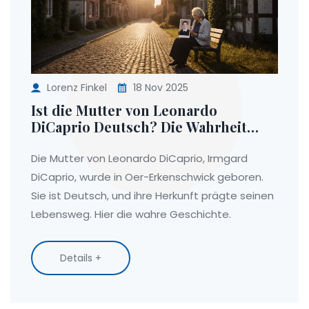
Lorenz Finkel
18 Nov 2025
Ist die Mutter von Leonardo
DiCaprio Deutsch? Die Wahrheit
über Irmgard DiCaprio aus Oer-
Erkenschwick
Die Mutter von Leonardo DiCaprio, Irmgard
DiCaprio, wurde in Oer-Erkenschwick geboren.
Sie ist Deutsch, und ihre Herkunft prägte seinen
Lebensweg. Hier die wahre Geschichte.
Details +