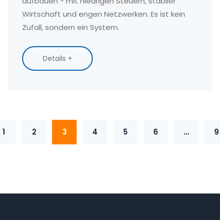
aufbauen - mit niedrigen Steuern, stabiler
Wirtschaft und engen Netzwerken. Es ist kein
Zufall, sondern ein System.
Details +
1
2
3
4
5
6
…
9