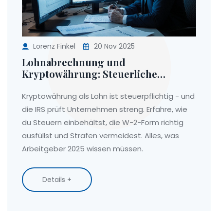
Lorenz Finkel
20 Nov 2025
Lohnabrechnung und
Kryptowährung: Steuerliche
Einbehaltung und W-2-Meldung bei
digitalen Vermögenswerten
Kryptowährung als Lohn ist steuerpflichtig - und
die IRS prüft Unternehmen streng. Erfahre, wie
du Steuern einbehältst, die W-2-Form richtig
ausfüllst und Strafen vermeidest. Alles, was
Arbeitgeber 2025 wissen müssen.
Details +