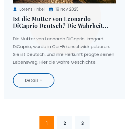
Lorenz Finkel
18 Nov 2025
Ist die Mutter von Leonardo
DiCaprio Deutsch? Die Wahrheit
über Irmgard DiCaprio aus Oer-
Erkenschwick
Die Mutter von Leonardo DiCaprio, Irmgard
DiCaprio, wurde in Oer-Erkenschwick geboren.
Sie ist Deutsch, und ihre Herkunft prägte seinen
Lebensweg. Hier die wahre Geschichte.
Details +
1
2
3