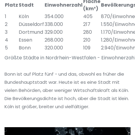
Fläche
Platz
Stadt
Einwohnerzahl
Bevölkerung
(km²)
1
Köln
354.000
405
870/Einwohne
2
Düsseldorf
338.000
217
1.550/Einwoh
3
Dortmund
329.000
280
1.170/Einwohn
4
Essen
268.000
210
1.280/Einwoh
5
Bonn
320.000
109
2.940/Einwoh
Größte Städte in Nordrhein-Westfalen - Einwohnerzah
Bonn ist auf Platz fünf - und das, obwohl es früher die
Bundeshauptstadt war. Heute ist es eine Stadt mit
vielen Behörden, aber weniger Wirtschaftskraft als Köln.
Die Bevölkerungsdichte ist hoch, aber die Stadt ist klein.
Köln ist größer, breiter und vielfältiger.