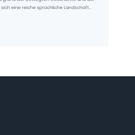
sich eine reiche sprachliche Landschaft
erkundet, welche Dialekte und Akzente typisch
 welche geschichtlichen Hintergründe hierzu