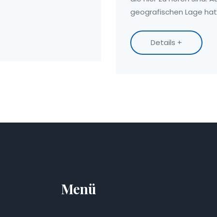
geografischen Lage hat 
entwickelt. Der Artikel 
für die Region sind und
Details +
führen.
Menü