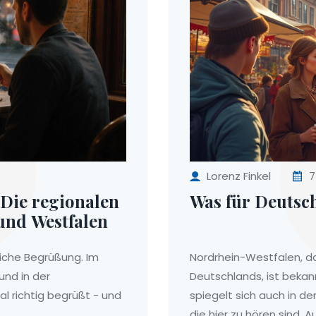
Lorenz Finkel
7
Die regionalen
Was für Deutsc
und Westfalen
liche Begrüßung. Im
Nordrhein-Westfalen, d
und in der
Deutschlands, ist bekannt
al richtig begrüßt - und
spiegelt sich auch in d
die hier zu hören sind.