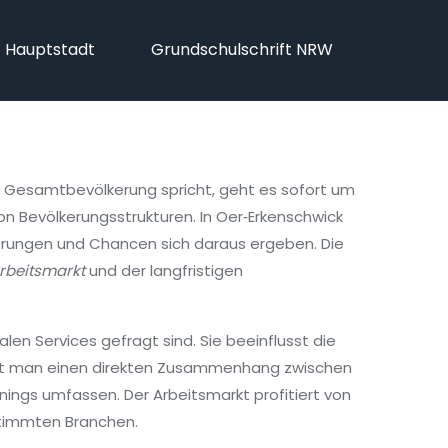
f Hauptstadt
Grundschulschrift NRW
er Gesamtbevölkerung
spricht, geht es sofort um
von Bevölkerungsstrukturen
. In Oer‑Erkenschwick
derungen und Chancen sich daraus ergeben. Die
rbeitsmarkt
und der langfristigen
alen Services gefragt sind. Sie beeinflusst die
ieht man einen direkten Zusammenhang zwischen
ings umfassen. Der Arbeitsmarkt profitiert von
stimmten Branchen.