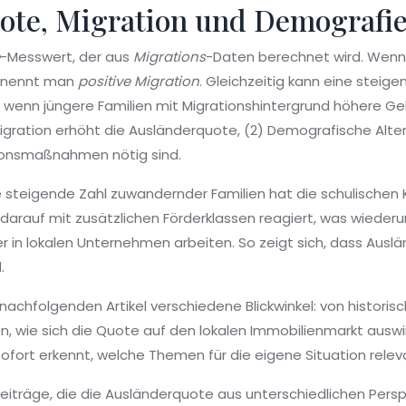
ote, Migration und Demograf
-Messwert, der aus
Migrations
-Daten berechnet wird. Wen
s nennt man
positive Migration
. Gleichzeitig kann eine steig
wenn jüngere Familien mit Migrationshintergrund höhere Geb
igration erhöht die Ausländerquote, (2) Demografische Alte
ionsmaßnahmen nötig sind.
Die steigende Zahl zuwandernder Familien hat die schulischen
darauf mit zusätzlichen Förderklassen reagiert, was wiederu
r in lokalen Unternehmen arbeiten. So zeigt sich, dass Ausl
.
ie nachfolgenden Artikel verschiedene Blickwinkel: von histor
sen, wie sich die Quote auf den lokalen Immobilienmarkt ausw
fort erkennt, welche Themen für die eigene Situation releva
Beiträge, die die Ausländerquote aus unterschiedlichen Pers