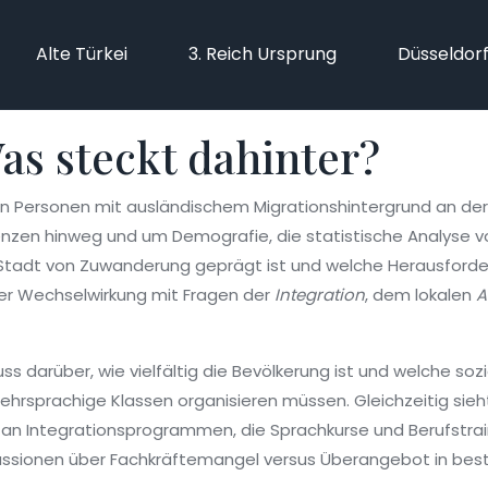
Alte Türkei
3. Reich Ursprung
Düsseldor
as steckt dahinter?
on Personen mit ausländischem Migrationshintergrund an d
enzen hinweg
und um
Demografie
,
die statistische Analyse 
ie Stadt von Zuwanderung geprägt ist und welche Herausfor
ekter Wechselwirkung mit Fragen der
Integration
, dem lokalen
A
ss darüber, wie vielfältig die Bevölkerung ist und welche sozi
ehrsprachige Klassen organisieren müssen. Gleichzeitig s
n Integrationsprogrammen, die Sprachkurse und Berufstrain
kussionen über Fachkräftemangel versus Überangebot in be