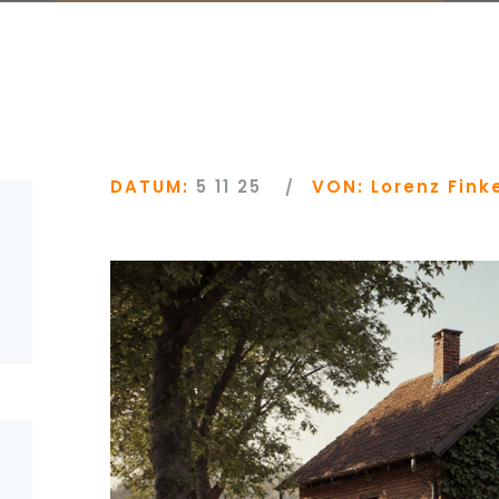
DATUM:
5 11 25
VON:
Lorenz Fink