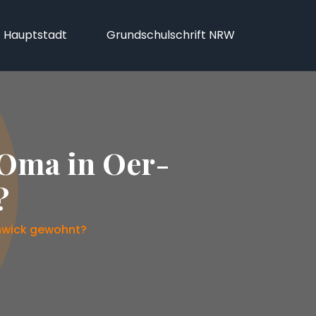
f Hauptstadt
Grundschulschrift NRW
 Oma in Oer-
?
hwick gewohnt?