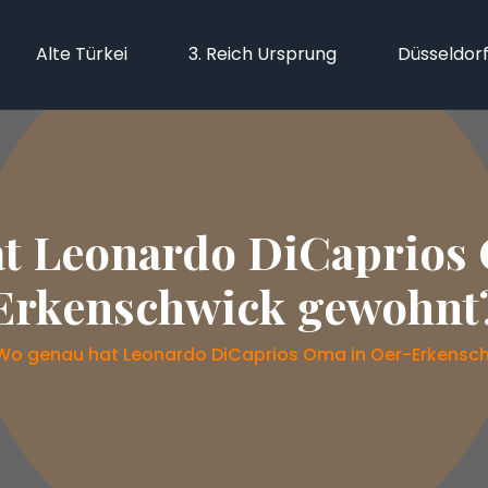
Alte Türkei
3. Reich Ursprung
Düsseldor
t Leonardo DiCaprios
Erkenschwick gewohnt
Wo genau hat Leonardo DiCaprios Oma in Oer-Erkensc