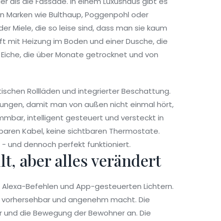
er als die Fassade. In einem Luxushaus gibt es
n Marken wie Bulthaup, Poggenpohl oder
r Miele, die so leise sind, dass man sie kaum
ft mit Heizung im Boden und einer Dusche, die
s Eiche, die über Monate getrocknet und von
tischen Rollläden und integrierter Beschattung.
ungen, damit man von außen nicht einmal hört,
mmbar, intelligent gesteuert und versteckt in
baren Kabel, keine sichtbaren Thermostate.
bt - und dennoch perfekt funktioniert.
lt, aber alles verändert
n Alexa-Befehlen und App-gesteuerten Lichtern.
ag vorhersehbar und angenehm macht. Die
r und die Bewegung der Bewohner an. Die