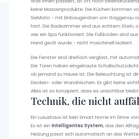
Was innen passiert, ist oft noch beeindruckend
keine Massenprodukte. Die Küchen kommen vo
SieMatic - mit Einbaugeräten von Gaggenau ode
hört. Die Badezimmer sind aus echtem Stein, o
wie ein Spa funktioniert. Die Fußböden sind au
Hand geölt wurde - nicht maschinell lackiert.
Die Fenster sind dreifach verglast, mit automa
Die Türen haben eingebaute Schallschutzdicht
ob jemand zu Hause ist. Die Beleuchtung ist di
Decken- oder Wandnischen. Es gibt keine sicht
Alles ist so konzipiert, dass es unsichtbar blei
Technik, die nicht auffäl
Ein Luxushaus ist kein Smart Home im Sinne vo
Es ist ein
intelligentes System
, das den Allt
Heizung passt sich automatisch an das Wette