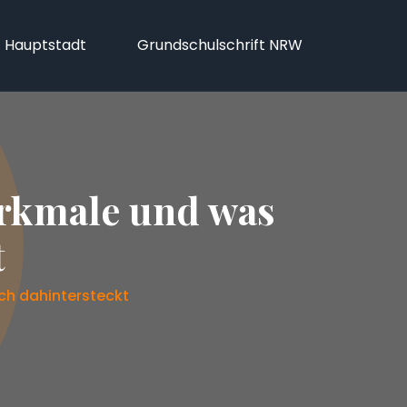
f Hauptstadt
Grundschulschrift NRW
erkmale und was
t
ich dahintersteckt