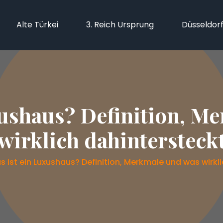
Alte Türkei
3. Reich Ursprung
Düsseldor
xushaus? Definition, M
wirklich dahintersteck
 ist ein Luxushaus? Definition, Merkmale und was wirkl