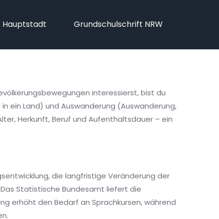
f Hauptstadt
Grundschulschrift NRW
evölkerungsbewegungen
interessierst, bist du
in ein Land
) und Auswanderung (
Auswanderung
,
ter, Herkunft, Beruf und Aufenthaltsdauer – ein
gsentwicklung
,
die langfristige Veränderung der
as Statistische Bundesamt liefert die
erung erhöht den Bedarf an Sprachkursen, während
en.