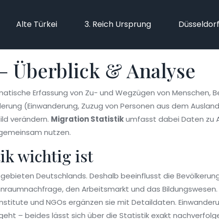
Alte Türkei
3. Reich Ursprung
Düsseldor
 – Überblick & Analyse
matische Erfassung von Zu- und Wegzügen von Menschen
,
B
derung (
Einwanderung
,
Zuzug von Personen aus dem Ausland 
ild verändern.
Migration Statistik
umfasst dabei Daten zu Al
g gemeinsam nutzen.
k wichtig ist
gebieten Deutschlands. Deshalb beeinflusst die
Bevölkerun
nraumnachfrage, den Arbeitsmarkt und das Bildungswesen. D
gsinstitute und NGOs ergänzen sie mit Detaildaten. Einwand
t – beides lässt sich über die Statistik exakt nachverfolg