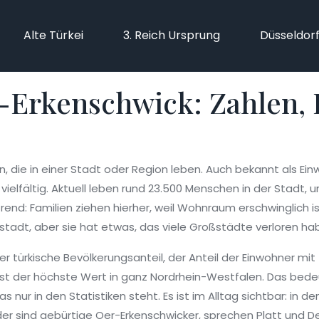
Alte Türkei
3. Reich Ursprung
Düsseldor
-Erkenschwick: Zahlen,
, die in einer Stadt oder Region leben
. Auch bekannt als
Ein
elfältig.
Aktuell leben rund 23.500 Menschen in der Stadt, un
end: Familien ziehen hierher, weil Wohnraum erschwinglich is
ßstadt, aber sie hat etwas, das viele Großstädte verloren 
der
türkische Bevölkerungsanteil
,
der Anteil der Einwohner mit
s ist der höchste Wert in ganz Nordrhein-Westfalen.
Das bedeu
as nur in den Statistiken steht. Es ist im Alltag sichtbar: in 
inder sind gebürtige Oer-Erkenschwicker, sprechen Platt und 