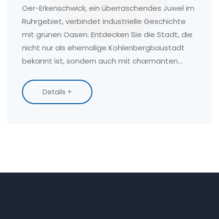
Oer-Erkenschwick, ein überraschendes Juwel im
Ruhrgebiet, verbindet industrielle Geschichte
mit grünen Oasen. Entdecken Sie die Stadt, die
nicht nur als ehemalige Kohlenbergbaustadt
bekannt ist, sondern auch mit charmanten
Parks und einem lebendigen Kulturleben
aufwartet. Welche Sehenswürdigkeiten gibt es
Details +
zu erkunden? Und wo finden Sie die besten
Insider-Tipps?