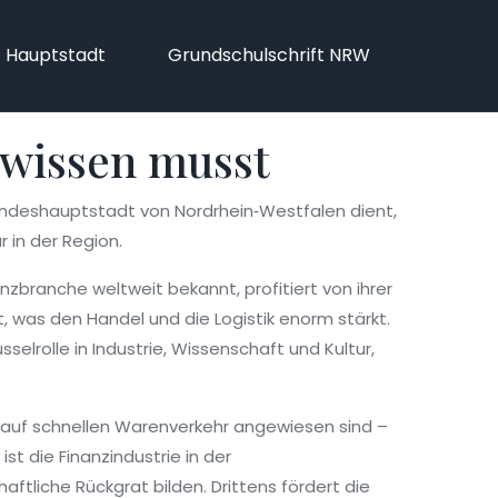
f Hauptstadt
Grundschulschrift NRW
 wissen musst
s Landeshauptstadt von Nordrhein‑Westfalen dient,
ur in der Region.
nanzbranche weltweit bekannt
, profitiert von ihrer
t
, was den Handel und die Logistik enorm stärkt.
elrolle in Industrie, Wissenschaft und Kultur
,
 auf schnellen Warenverkehr angewiesen sind –
st die Finanzindustrie in der
ftliche Rückgrat bilden. Drittens fördert die