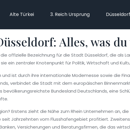
Alte Türkei
3. Reich Ursprung
Düsseldor
üsseldorf: Alles, was du
,
die offizielle Bezeichnung für die Stadt Düsseldorf, die al
st sie ein zentraler Knotenpunkt für Politik, Wirtschaft und Kult
in und ist durch ihre internationale Modemesse sowie die Fi
ands, verbindet die Stadt mit dem europäischen Binnenmark
s bevölkerungsreichste Bundesland Deutschlands, eine Schlüss
fte.
ion? Erstens zieht die Nähe zum Rhein Unternehmen an, die
e seit Jahrzehnten vom Flusshafengebiet profitiert. Zweitens i
Banken, Versicherungen und Beratungsfirmen, die das wirtscha