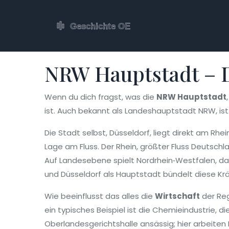
NRW Hauptstadt – D
Wenn du dich fragst, was die
NRW Hauptstadt
ist
. Auch bekannt als
Landeshauptstadt NRW
, i
Die Stadt selbst,
Düsseldorf
,
liegt direkt am Rhe
Lage am Fluss. Der
Rhein
,
größter Fluss Deutschl
Auf Landesebene spielt
Nordrhein‑Westfalen
,
da
und Düsseldorf als Hauptstadt bündelt diese Krä
Wie beeinflusst das alles die
Wirtschaft
der Reg
ein typisches Beispiel ist die Chemieindustrie, di
Oberlandesgerichtshalle ansässig; hier arbeiten 