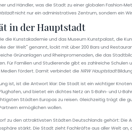
er und Händler, was die Stadt zu einer globalen Fashion‑Metr
tstadt
nicht nur ein administratives Zentrum, sondern ein Wi
ät in der Hauptstadt
 wie die Kunstakademie und das Museum Kunstpalast, die Kuns
heke der Welt" genannt, lockt mit über 200 Bars und Restaurant
hlreiche Grünanlagen und Rheinpromenaden, die das Stadtbil
. Für Familien und Studierende gibt es zahlreiche Schulen un
 Medien fördert. Damit verbindet die
NRW Hauptstadt
Bildung
ng ist, ist die Antwort klar: Die Stadt ist ein wichtiger Kno
Flughafen, und bietet ein dichtes Netz an S‑Bahn‑ und U‑Bahn‑
htigsten Städten Europas zu reisen. Gleichzeitig trägt die 
Partnern ermöglichen wollen.
rf zu den attraktivsten Städten Deutschlands gehört: Die A
phäre stärkt. Die Stadt zieht Fachkräfte aus aller Welt an, 