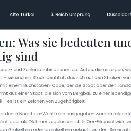
Alte Türkei
3. Reich Ursprung
Düsseldor
n: Was sie bedeuten und
ig sind
aben- und Zahlenkombinationen auf Autos, die anzeigen, wo
icht – sie sind ein Stück Identität, das sich auf den Straßen 
it einem Buchstaben-Code, der die Stadt oder den Landkrei
mmt aus einer Stadt, die sich vom Bergbau zu einer lebendi
l – es ist ein Zeichen von Zugehörigkeit.
hörden in Nordrhein-Westfalen ausgegeben werden
folgen k
ich oder als Oldtimer zugelassen ist. In Oer-Erkenschwick, w
von Großeltern oder Urgroßeltern gekauft wurden. Sie erzähl