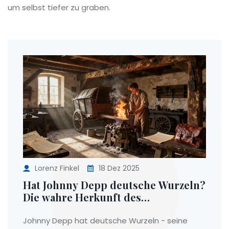
um selbst tiefer zu graben.
Lorenz Finkel
18 Dez 2025
Hat Johnny Depp deutsche Wurzeln?
Die wahre Herkunft des
Schauspielers aus Oer-
Erkenschwick
Johnny Depp hat deutsche Wurzeln - seine