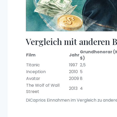
Vergleich mit anderen 
Grundhonorar (M
Film
Jahr
$)
Titanic
1997
2,5
Inception
2010
5
Avatar
2009
8
The Wolf of Wall
2013
4
Street
DiCaprios Einnahmen im Vergleich zu ande