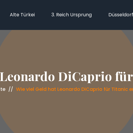
Alte Türkei
3. Reich Ursprung
Düsseldor
 Leonardo DiCaprio für
ite
Wie viel Geld hat Leonardo DiCaprio für Titanic e