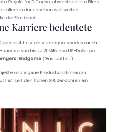
ivste Projekt für DiCaprio, obwohl spätere Filme
vor allem in der enormen weltweiten
e der Film brach.
ne Karriere bedeutete
DiCaprio nicht nur ein Vermögen, sondern auch
norare von bis zu 20Millionen US-Dollar pro
engers: Endgame
(Gastauftritt).
jekte und eigene Produktionsfirmen zu
tz ist seit den frühen 2000er‑Jahren ein