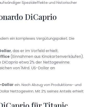
aufwändiger Spezialeffekte und historischer
onardo DiCaprio
sondern ein komplexes Vergütungspaket. Die
Dollar
, das er im Vorfeld erhielt.
ffice
(
Einnahmen aus Kinokartenverkäufen
)
.
DiCaprio etwa 2% der Nettogewinne.
eichen von 1Mrd. US-Dollar an
S-Dollar
ein. Nach Abzug von Produktions- und
ollar Nettogewinn. Mit 2% seines Anteils erhielt
Caprio für Titanic