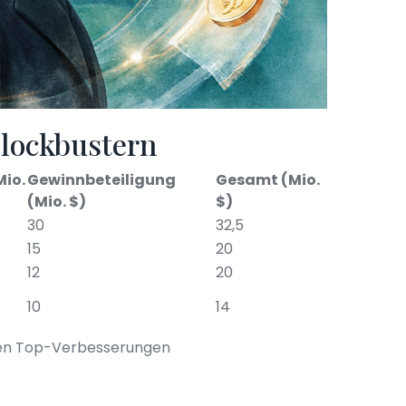
Blockbustern
io.
Gewinnbeteiligung
Gesamt (Mio.
(Mio. $)
$)
30
32,5
15
20
12
20
10
14
ren Top-Verbesserungen